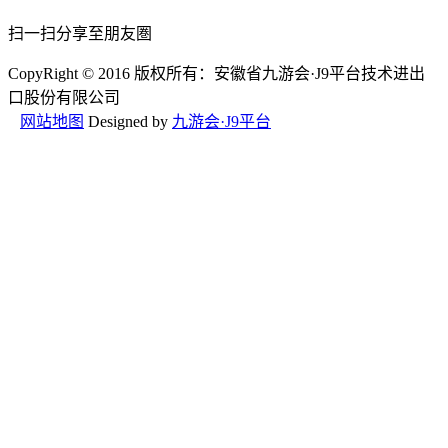
扫一扫分享至朋友圏
CopyRight © 2016 版权所有：安徽省九游会·J9平台技术进出
口股份有限公司
网站地图
Designed by
九游会·J9平台