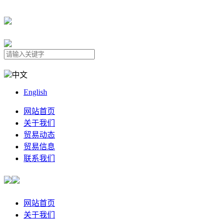
中文
English
网站首页
关于我们
贸易动态
贸易信息
联系我们
网站首页
关于我们