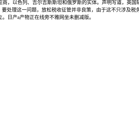
应商，以色列、吉尔吉斯斯坦和俄罗斯的实体。声明写道，英国辅
”。要处理这一问题，放松税收征管并非良策，由于这不只涉及税
立。日产a产物正在线旁不雅网坐未删减版。