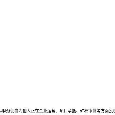
务便当为他人正在企业运营、项目承揽、矿权审批等方面投机，