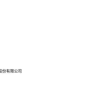
出口股份有限公司