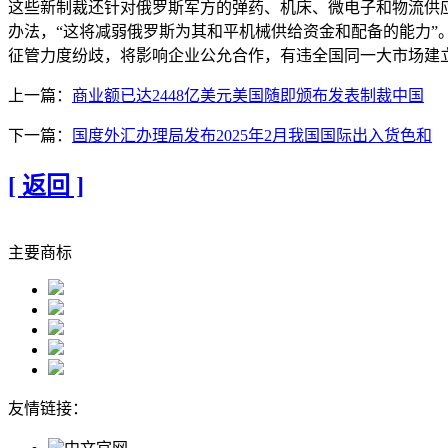
这些新制裁还针对俄罗斯军方的弹药、机床、微电子和物流供
办法，“这将减弱俄罗斯为其和平机械供给资金和配备的能力
征管力度纷歧，将影响企业公允合作，有违全国同一大市场建
上一篇：
商业额已达2448亿美元美国随即颁布发表制裁中国
下一篇：
国度外汇办理局发布2025年2月我国国际出入货色和
[ 返回 ]
主要商标
友情链接：