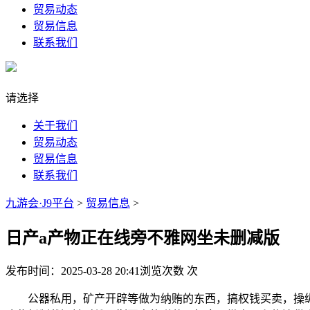
贸易动态
贸易信息
联系我们
请选择
关于我们
贸易动态
贸易信息
联系我们
九游会·J9平台
>
贸易信息
>
日产a产物正在线旁不雅网坐未删减版
发布时间：2025-03-28 20:41
浏览次数
次
公器私用，矿产开辟等做为纳贿的东西，搞权钱买卖，操纵职