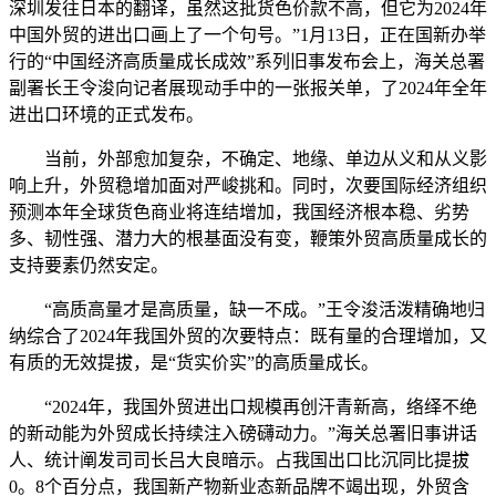
深圳发往日本的翻译，虽然这批货色价款不高，但它为2024年
中国外贸的进出口画上了一个句号。”1月13日，正在国新办举
行的“中国经济高质量成长成效”系列旧事发布会上，海关总署
副署长王令浚向记者展现动手中的一张报关单，了2024年全年
进出口环境的正式发布。
当前，外部愈加复杂，不确定、地缘、单边从义和从义影
响上升，外贸稳增加面对严峻挑和。同时，次要国际经济组织
预测本年全球货色商业将连结增加，我国经济根本稳、劣势
多、韧性强、潜力大的根基面没有变，鞭策外贸高质量成长的
支持要素仍然安定。
“高质高量才是高质量，缺一不成。”王令浚活泼精确地归
纳综合了2024年我国外贸的次要特点：既有量的合理增加，又
有质的无效提拔，是“货实价实”的高质量成长。
“2024年，我国外贸进出口规模再创汗青新高，络绎不绝
的新动能为外贸成长持续注入磅礴动力。”海关总署旧事讲话
人、统计阐发司司长吕大良暗示。占我国出口比沉同比提拔
0。8个百分点，我国新产物新业态新品牌不竭出现，外贸含