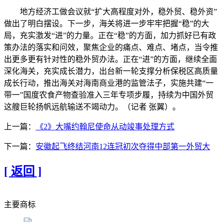
地方经济工做会议就“扩大高程度对外，稳外贸、稳外资”
做出了明白摆设。下一步，海关将进一步牢牢把握“稳”的大
局，充实激发“进”的力量。正在“稳”的方面，加力抓好已有政
策办法的落实和问效，聚焦企业的痛点、难点、堵点，当令推
出更多更有针对性的稳外贸办法。正在“进”的方面，继续全面
深化海关，充实成长潜力，出台新一轮支撑分析保税区高质量
成长行动，推出海关对海南商业港的监管法子，实施共建“一
带一”国度农食产物查验准入三年专项步履，持续为中国外贸
这艘巨轮扬帆远航输送不竭动力。（记者 张翼）。
上一篇：
《2》大嘴约翰尼使命从动竣事处理方式
下一篇：
安徽起飞终结河南12连冠初次夺得中部第一外贸大
[ 返回 ]
主要商标