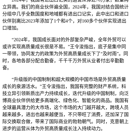
立异高。我们的商业伙伴遍全国，2024年，我国对结合国统计
分组中几乎全数国度和地域都有进出口记实，此中出口和进口
伙伴别离比2023年添加了1个和4个，对160多个伙伴实现进出
口增加。
“2024年，我国成长面对的外部复杂严峻，全年外贸可以
或许实现高质量成长很是不易。”王令浚指出，底子是集中同
一带领，协同发力的政策为外贸高质量成长下了“及时雨”。同
时，各地各部分配合勤奋，千千千万外贸从业者付出辛勤勤
奋。
“升级版的中国制制和超大规模的中国市场是外贸高质量
成长的泉源活水。”王令浚指出，我国有完整的财产系统，科
技立异引领新质出产力持续成长，迭代升级的中国制制，向泛
博商业伙伴供给更多高端化、绿色化、智能化的商品。我国有
全球最具潜力的大市场，这个市场的大门越开越大，跨境人员
越来越多，进出也越来越便当，不只带旺了消费，还加深了国
际交换取合做，带来了国际商业的勃勃朝气。同时，克意朝上
进步的运营从体为外贸高质量成长注入持续动力。