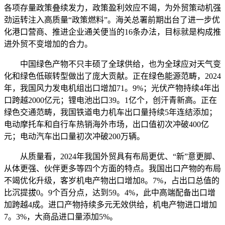
各项存量政策叠续发力，政策盈利效应不竭，为外贸策动机强
劲运转注入高质量“政策燃料”。海关总署前期出台了进一步优
化港口营商、推进企业通关便当的16条办法，目标就是构成推
进外贸不变增加的合力。
中国绿色产物不只丰硕了全球供给，也为全球应对天气变
化和绿色低碳转型做出了庞大贡献。正在绿色能源范畴，2024
年，我国风力发电机组出口增加71。9%；光伏产物持续4年出
口跨越2000亿元；锂电池出口39。1亿个，创汗青新高。正在
绿色交通范畴，我国铁道电力机车出口量持续5年连结添加；
电动摩托车和自行车热销海外市场，出口值初次冲破400亿
元；电动汽车出口量初次冲破200万辆。
从质量看，2024年我国外贸具有布局更优、“新”意更脚、
从体更强、伙伴更多等四个方面的特点。我国出口产物的布局
不竭优化升级，客岁机电产物出口增加8。7%，占出口总值的
比沉提拔0。9个百分点，达到59。4%，此中高端配备出口增
加跨越4成。进口产物持续多元无效供给，机电产物进口增加
7。3%，大商品进口量添加5%。