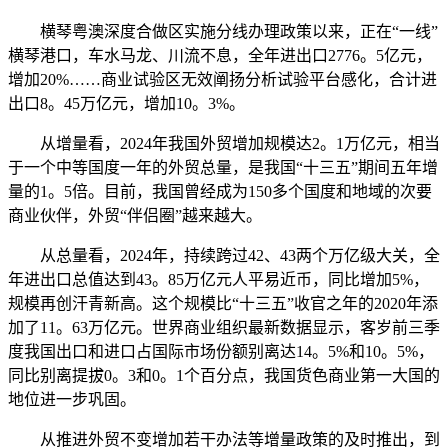
横琴粤澳深度合做区实施分线办理政策以来，正在“一线”
横琴港口，车水马龙、川流不息，全年进出口2776。5亿元，
增加20%……商业试验区无效阐扬分析试验平台感化，合计进
出口8。45万亿元，增加10。3%。
从增量看，2024年我国外贸增加规模达2。1万亿元，相当
于一个中等国度一年的外贸总量，是我国“十三五”期间五年增
量的1。5倍。目前，我国曾经成为150多个国度和地域的次要
商业伙伴，外贸“伴侣圈”越来越大。
从总量看，2024年，持续跨过42、43两个万亿级大关，全
年进出口总值达到43。85万亿元人平易近币，同比增加5%，
规模再创汗青新高。这个规模比“十三五”收官之年的2020年添
加了11。63万亿元。世界商业组织最新数据显示，客岁前三季
度我国出口和进口占国际市场份额别离达14。5%和10。5%，
同比别离提拔0。3和0。1个百分点，我国货色商业第一大国的
地位进一步巩固。
从推进外贸不变增加若干办法等增量政策的及时推出，到