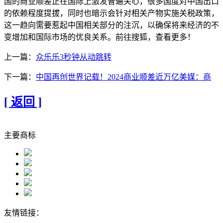
国的商业顺差正在国际上激发普遍关心，很多国度对中国出口
的依赖程度提拔，同时也暗示会针对相关产物实施关税政策，
这一趋向需要惹起中国相关部分的注沉，以确保将来经济的不
变增加和国际市场的优良关系。前往搜狐，查看更多！
上一篇：
众乐乐3秒钟从动跳转
下一篇：
中国再创世界记载！2024商业顺差近万亿美媒：商
[ 返回 ]
主要商标
友情链接：