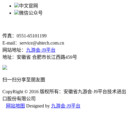
中文官网
微信公众号
传真：0551-65101199
E-mail：service@ahtech.com.cn
网站地址：
九游会·J9平台
地址：安徽省 合肥市长江西路459号
扫一扫分享至朋友圏
CopyRight © 2016 版权所有：安徽省九游会·J9平台技术进出
口股份有限公司
网站地图
Designed by
九游会·J9平台