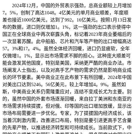
2024年12月，中国的外贸表示强劲，总商业额较上月增加
7。5%，创制了高达1048。4亿美元的单月商业顺差，年度顺
差也接近1000亿美元，达到了992。16亿美元。按照1月13日发
布的数据，进口则仅增加1。1%，这一强劲的出口表示使得中
国正在全球商业中再次崭露头角，标记着2023年商业萎缩后的
一次显著苏醒。此中船舶、芯片和汽车等产物的出口增幅高达
57。3%和17。4%。虽然全体经济回暖，进口仍显疲软，全年
仅微增1。1%，显示出市场需求不脚的担心。这种庞大顺差可
能会激发其他国度，特别是美国，采纳更严酷的商业办法。市
场阐发人士指出，以及对高手艺产物的需求仍然是影响商业成
长的环节要素。美中商业正在此布景下有所回暖，2024年中国
对美出口达到5246。56亿美元，较上年增加4。9%。虽然如
斯，中美商业关系仍需隆重应对，连结不变成长尤为主要。别
的，虽然中国的外套市场逐渐回暖，来自拉丁美洲和东南亚的
市场需求持续提拔，但对俄、印等国的出口增加放缓，显示出
市场布局需要进一步优化。专家，为了提拔国内经济成长，该
当着沉刺激内需，改善进口布局，特别是要引进更高手艺含量
的先辈产物，以推进经济转型和可持续成长。当前款式下，中